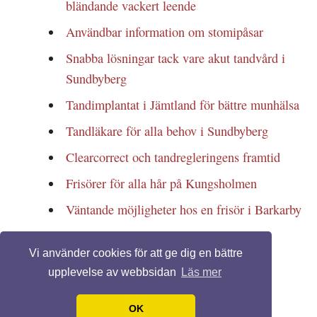
bländande vackert leende
Användbar information om stomipåsar
Snabba lösningar tack vare akut tandvård i
Sundbyberg
Tandimplantat i Jämtland för bättre munhälsa
Tandläkare för alla behov i Sundbyberg
Clearcorrect och tandregleringens framtid
Frisörer för alla hår på Kungsholmen
Väntande möjligheter hos en frisör i Barkarby
Vi använder cookies för att ge dig en bättre
© 2026 Kiropraktorsödermalm.nu. Alla rättigheter förbehållna.
upplevelse av webbsidan
Läs mer
Template design by
Andreas Viklund
OK